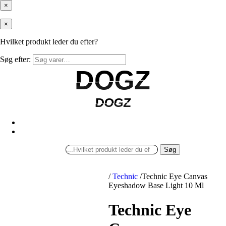
×
×
Hvilket produkt leder du efter?
Søg efter:
DOGZ
DOGZ
DOGZ
DOGZ
Søg
/
Technic
/
Technic Eye Canvas
Eyeshadow Base Light 10 Ml
Technic Eye