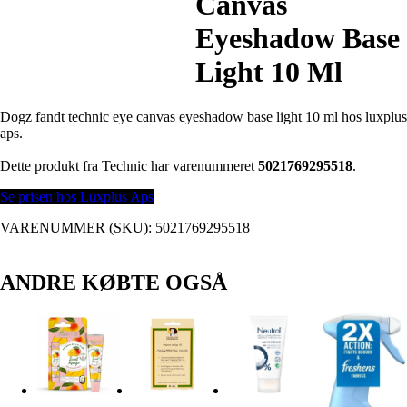
Canvas
Eyeshadow Base
Light 10 Ml
Dogz fandt technic eye canvas eyeshadow base light 10 ml hos luxplus
aps.
Dette produkt fra Technic har varenummeret
5021769295518
.
Se prisen hos Luxplus Aps
VARENUMMER (SKU):
5021769295518
ANDRE KØBTE OGSÅ