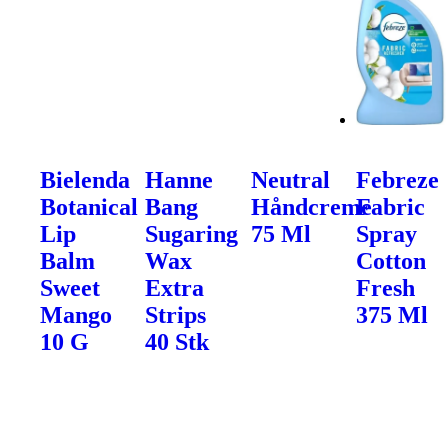
Bielenda
Hanne
Neutral
Febreze
Botanical
Bang
Håndcreme
Fabric
Lip
Sugaring
75 Ml
Spray
Balm
Wax
Cotton
Sweet
Extra
Fresh
Mango
Strips
375 Ml
10 G
40 Stk